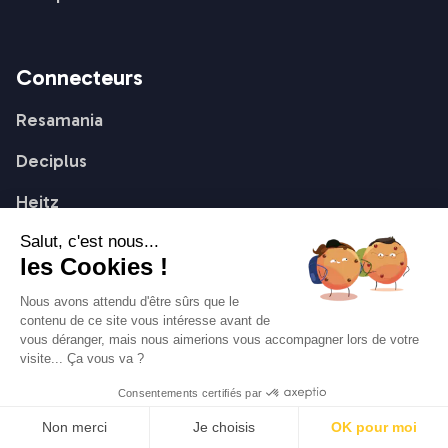
Connecteurs
Resamania
Deciplus
Heitz
Salut, c'est nous...
Sportigo
les Cookies !
Nous avons attendu d'être sûrs que le
contenu de ce site vous intéresse avant de
Conditions générales
vous déranger, mais nous aimerions vous accompagner lors de votre
Conditions du Premium
visite... Ça vous va ?
Confidentialité
Consentements certifiés par
Mentions légales
Non merci
Je choisis
OK pour moi