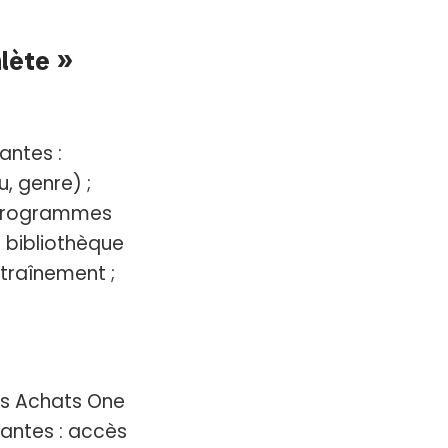
hlète »
antes :
u, genre) ;
 Programmes
; bibliothèque
traînement ;
es Achats One
antes : accès