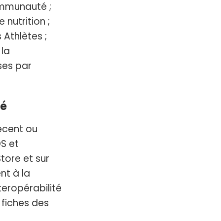
ommunauté ;
nutrition ;
 Athlètes ;
la
ses par
té
écent ou
S et
tore et sur
nt à la
nteropérabilité
 fiches des