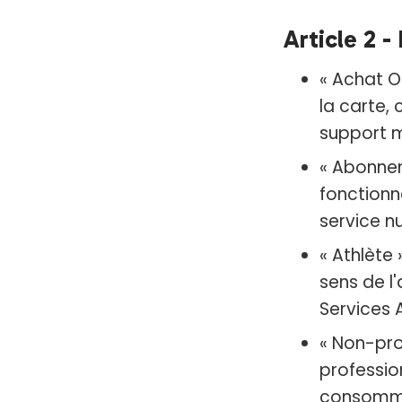
Article 2 -
« Achat O
la carte,
support m
« Abonne
fonctionna
service n
« Athlète
sens de l'
Services 
« Non-pro
professio
consommat