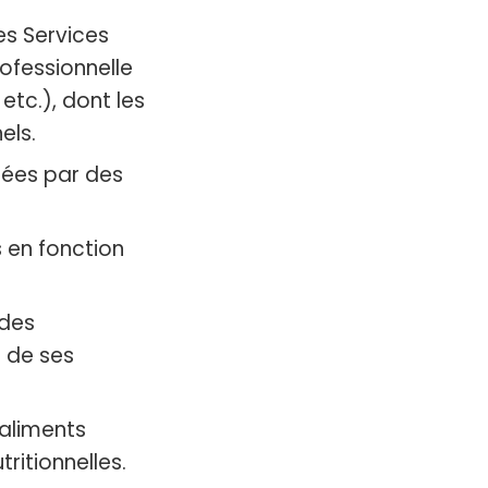
es Services
ofessionnelle
 etc.), dont les
els.
itées par des
s en fonction
 des
n de ses
 aliments
ritionnelles.