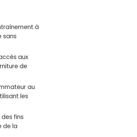
ntraînement à
e sans
accès aux
rniture de
sommateur au
lisant les
 des fins
 de la