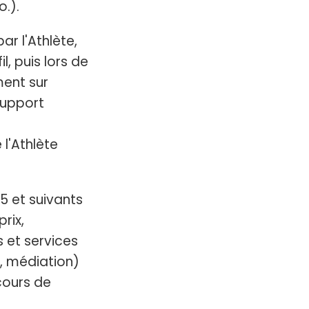
.).
r l'Athlète,
, puis lors de
ent sur
support
l'Athlète
5 et suivants
rix,
s et services
n, médiation)
cours de