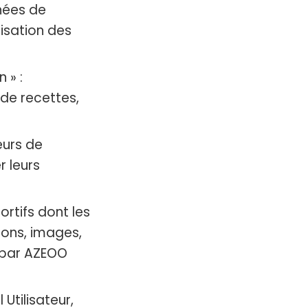
nnées de
lisation des
 » :
de recettes,
eurs de
 leurs
rtifs dont les
sons, images,
u par AZEOO
 Utilisateur,