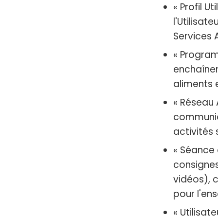
« Profil U
l'Utilisat
Services 
« Program
enchaînem
aliments e
« Réseau 
communiq
activités 
« Séance 
consignes
vidéos), 
pour l'en
« Utilisat