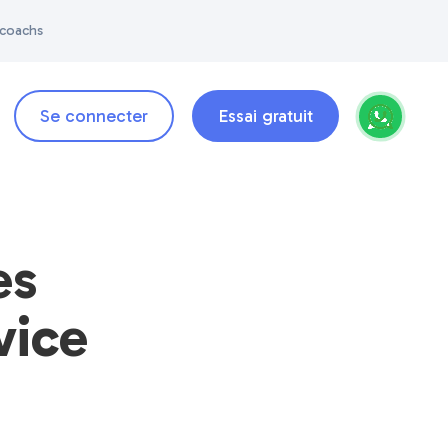
 coachs
Se connecter
Essai gratuit
es
vice