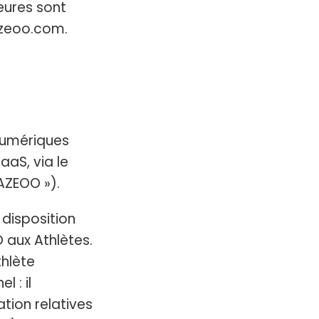
ieures sont
zeoo.com.
numériques
aaS, via le
AZEOO »).
 disposition
 aux Athlètes.
thlète
 : il
tion relatives