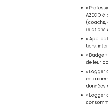
« Professi
AZEOO à d
(coachs, c
relations
« Applica
tiers, in
« Badge » 
de leur ac
« Logger d
entraînem
données 
« Logger d
consommés