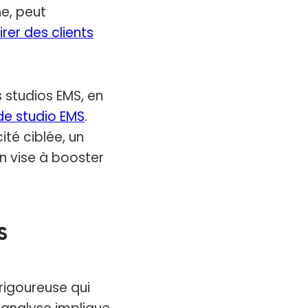
ne, peut
irer des clients
 studios EMS, en
 de studio EMS
.
ité ciblée, un
n vise à booster
S
 rigoureuse qui