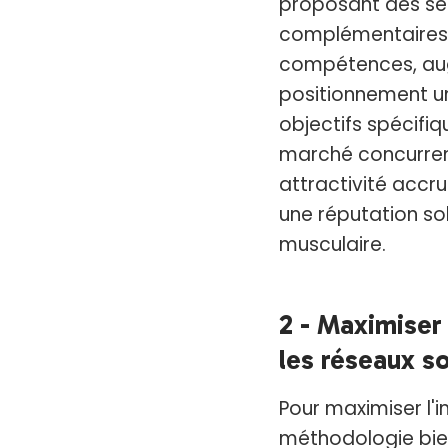
proposant des sé
complémentaires,
compétences, augme
positionnement un
objectifs spécifiq
marché concurrent
attractivité accr
une réputation sol
musculaire.
2 - Maximiser 
les réseaux s
Pour maximiser l'
méthodologie bien