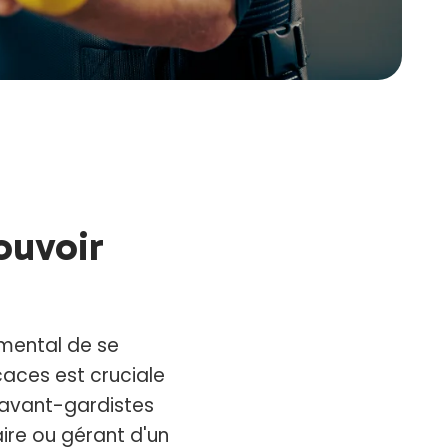
ouvoir
amental de se
caces est cruciale
s avant-gardistes
ire ou gérant d'un