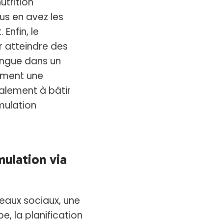
trition
s en avez les
Enfin, le
r atteindre des
tingue dans un
lement une
galement à bâtir
mulation
mulation via
seaux sociaux, une
, la planification