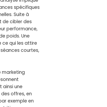
analyse implique
dances spécifiques
elles. Suite à
t de cibler des
leur performance,
 de poids. Une
e qui les attire
s séances courtes,
e marketing
ésonnent
t ainsi une
 des offres, en
 par exemple en