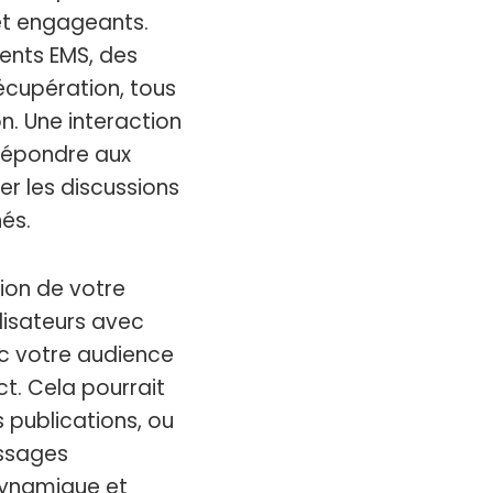
 et engageants.
ents EMS, des
écupération, tous
on. Une interaction
 répondre aux
r les discussions
és.
tion de votre
lisateurs avec
ec votre audience
t. Cela pourrait
s publications, ou
ssages
dynamique et