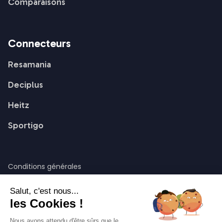
Comparaisons
Connecteurs
Resamania
Deciplus
Heitz
Sportigo
Conditions générales
Conditions du Premium
Salut, c'est nous...
Confidentialité
les Cookies !
Mentions légales
Nous avons attendu d'être sûrs que le