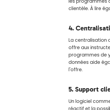
les programmes de
clientèle. À lire é
4. Centralisa
La centralisation 
offre aux instruc
programmes de yo
données aide égal
l'offre.
5. Support cli
Un logiciel comm
réactif et la poss