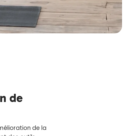
on de
élioration de la