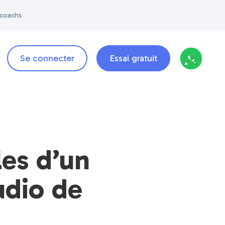
 coachs
Se connecter
Essai gratuit
les d’un
udio de