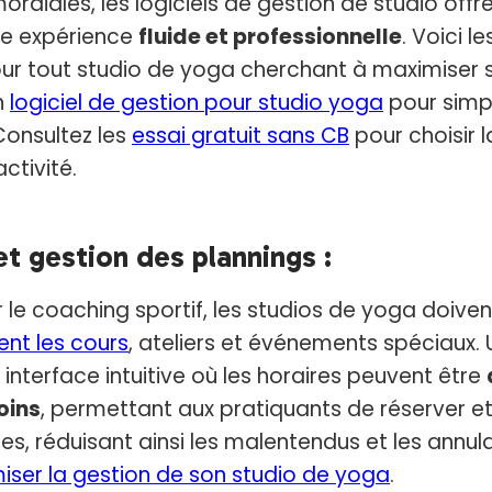
ordiales, les logiciels de gestion de studio offre
ne expérience
fluide et professionnelle
. Voici l
ur tout studio de yoga cherchant à maximiser s
n
logiciel de gestion pour studio yoga
pour simpl
Consultez les
essai gratuit sans CB
pour choisir 
ctivité.
et gestion des plannings :
e coaching sportif, les studios de yoga doiven
ent les cours
, ateliers et événements spéciaux. U
 interface intuitive où les horaires peuvent être
oins
, permettant aux pratiquants de réserver et 
s, réduisant ainsi les malentendus et les annulat
iser la gestion de son studio de yoga
.