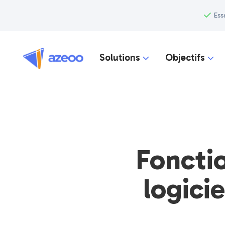
Ess
Solutions
Objectifs


Fonctio
logici