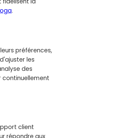
fidélisent la
 yoga
.
 leurs préférences,
'ajuster les
'analyse des
r continuellement
pport client
r répondre aux