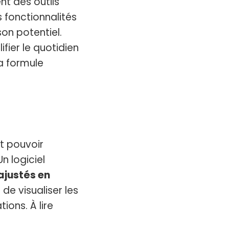
nt des outils
es fonctionnalités
on potentiel.
ifier le quotidien
la formule
t pouvoir
n logiciel
ajustés en
de visualiser les
ions. À lire