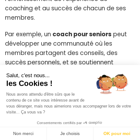
coaching et au succès de chacun de ses
membres.
Par exemple, un
coach pour seniors
peut
développer une communauté où les
membres partagent des conseils, des
succès personnels, et se soutiennent
mutuellement dans leur parcours de remise
Salut, c'est nous...
en forme. Cette
communauté
devient
les Cookies !
alors un espace où les clients se sentent
Nous avons attendu d'être sûrs que le
compris et entourés, ce qui renforce leur
contenu de ce site vous intéresse avant de
vous déranger, mais nous aimerions vous accompagner lors de votre
engagement envers le coach et son
visite... Ça vous va ?
programme. Pour le coach, cette
Consentements certifiés par
dynamique communautaire présente
Non merci
Je choisis
OK pour moi
plusieurs avantages. D’abord, elle facilite la