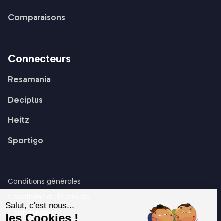
Comparaisons
Connecteurs
Resamania
Deciplus
Heitz
Sportigo
Conditions générales
Conditions du Premium
Salut, c'est nous...
Confidentialité
les Cookies !