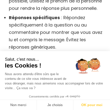
possible, utilisez le prénom de la personne
pour rendre la réponse plus personnelle.
Réponses spécifiques
: Répondez
spécifiquement à la question ou au
commentaire pour montrer que vous avez
lu et compris le message. Évitez les
réponses génériques.
Salut, c'est nous...
Positivité et gratitude
les Cookies !
Nous avons attendu d'être sûrs que le
Positivité
: Maintenez un ton positif et
contenu de ce site vous intéresse avant de
encourageant dans vos réponses.
vous déranger, mais nous aimerions vous accompagner lors de votre
visite... Ça vous va ?
Gratitude
: Remerciez les membres de
Consentements certifiés par
votre communauté pour leurs
Non merci
Je choisis
OK pour moi
commentaires et leur engagement.