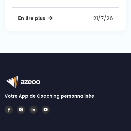
21/7/26
En lire plus

Votre App de Coaching personnalisée



